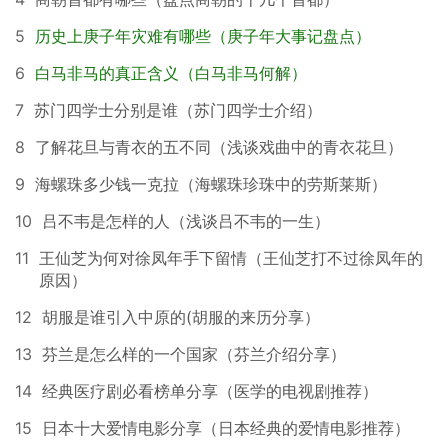
5
历史上庚子年灾难有哪些（庚子年大事记盘点）
6
白马非马的真正含义（白马非马何解）
7
苏门四学士分别是谁（苏门四学士介绍）
8
了解花旦与青衣的五不同（浅谈戏曲中的青衣花旦）
9
海螺珠多少钱一克拉（海螺珠珍珠中的劳斯莱斯）
10
吕不韦是怎样的人（浅谈吕不韦的一生）
11
王仙芝为何对徐凤年手下留情（王仙芝打不过徐凤年的
原因）
12
胡服是谁引入中原的(胡服的来历分享）
13
芬兰是怎么样的一个国家（芬兰介绍分享）
14
经典医疗剧必看榜单分享（医学的电视剧推荐）
15
日本十大爱情电影分享（日本经典的爱情电影推荐）