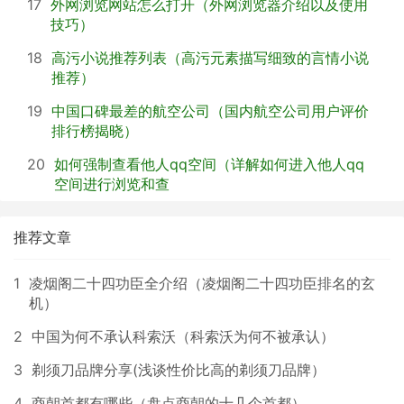
17
外网浏览网站怎么打开（外网浏览器介绍以及使用
技巧）
18
高污小说推荐列表（高污元素描写细致的言情小说
推荐）
19
中国口碑最差的航空公司（国内航空公司用户评价
排行榜揭晓）
20
如何强制查看他人qq空间（详解如何进入他人qq
空间进行浏览和查
推荐文章
1
凌烟阁二十四功臣全介绍（凌烟阁二十四功臣排名的玄
机）
2
中国为何不承认科索沃（科索沃为何不被承认）
3
剃须刀品牌分享(浅谈性价比高的剃须刀品牌）
4
商朝首都有哪些（盘点商朝的十几个首都）