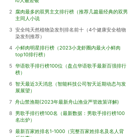
10大最差银
2
腐肉最多的双男主文排行榜（推荐几篇最经典的双男
主同人小说
3
安全纯天然植物染发剂排名前十（4个健康安全植物
染发剂推荐）
4
小鲜肉明星排行榜（2023小龙虾圈内最火小鲜肉
top10排行榜）
5
华语歌手排行榜100位（盘点华语歌手最新百强排行
榜）
6
智天最近3天消息（智能科技公司智天近期动态与发
展展望）
7
舟山禁渔期(2023年最新舟山渔业严管政策详解)
8
男歌手排行榜100名（最新数据：男歌手排行榜100
名出炉）
9
最新百家姓排名1-1000（完整百家姓排名及名人背