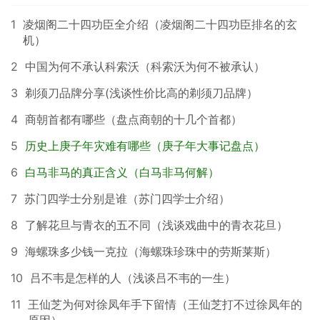
1
凌烟阁二十四功臣全介绍（凌烟阁二十四功臣排名的玄
机）
2
中国为何不承认科索沃（科索沃为何不被承认）
3
剃须刀品牌分享(浅谈性价比高的剃须刀品牌）
4
商朝首都有哪些（盘点商朝的十几个首都）
5
历史上庚子年灾难有哪些（庚子年大事记盘点）
6
白马非马的真正含义（白马非马何解）
7
苏门四学士分别是谁（苏门四学士介绍）
8
了解花旦与青衣的五不同（浅谈戏曲中的青衣花旦）
9
海螺珠多少钱一克拉（海螺珠珍珠中的劳斯莱斯）
10
吕不韦是怎样的人（浅谈吕不韦的一生）
11
王仙芝为何对徐凤年手下留情（王仙芝打不过徐凤年的
原因）