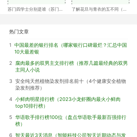
苏门四学士分别是谁（苏门四
了解花旦与青衣的五不同（浅
学士介绍）
谈戏曲中的青衣花
热门文章
1
中国最差的银行排名（哪家银行口碑最烂？汇总中国
10大最差银
2
腐肉最多的双男主文排行榜（推荐几篇最经典的双男
主同人小说
3
安全纯天然植物染发剂排名前十（4个健康安全植物
染发剂推荐）
4
小鲜肉明星排行榜（2023小龙虾圈内最火小鲜肉
top10排行榜）
5
华语歌手排行榜100位（盘点华语歌手最新百强排行
榜）
6
智天最近3天消息（智能科技公司智天近期动态与发