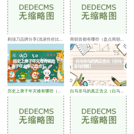
剃须刀品牌分享(浅谈性价比高
商朝首都有哪些（盘点商朝的
的剃须刀品牌）
十几个首都）
历史上庚子年灾难有哪些（庚
白马非马的真正含义（白马非
子年大事记盘点）
马何解）