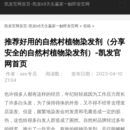
凯发官网首页-凯发k8天生赢家一触即发官网
tog
nav
凯发官网首页-凯发k8天生赢家一触即发官网
>
投稿
>
推荐好用的自然村植物染发剂（分享
安全的自然村植物染发剂）-凯发官
网首页
作者：seo专员
阅读数：
发布日期：
2023-04-10
21:04
也许很多人都有这样的经历，年纪轻轻就因为工作压力而长
了许多白头发，为了保持得体的外形，又不得不经常去理发
店染发。但是，频繁地染发会对发质和毛囊造成一定的损
伤，这也给很多白发人群造成了困扰。自然村品牌经过多年
的研究，推出了一款安全、有效的植物染发剂，不仅能够解