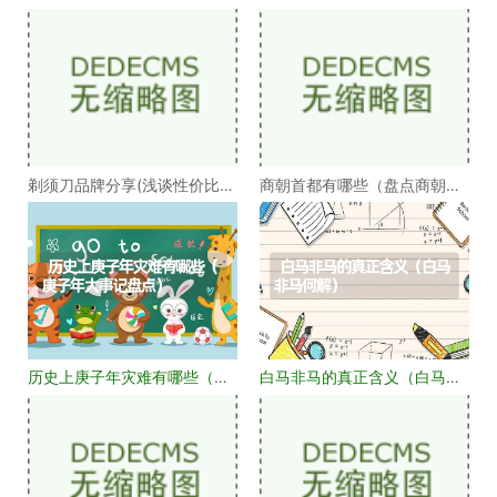
烟阁二十四功臣排
沃为何不被承认）
剃须刀品牌分享(浅谈性价比高
商朝首都有哪些（盘点商朝的
的剃须刀品牌）
十几个首都）
历史上庚子年灾难有哪些（庚
白马非马的真正含义（白马非
子年大事记盘点）
马何解）