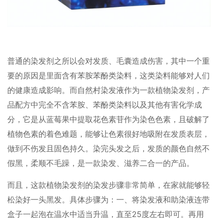
普通的染发剂之所以会对发质、毛囊造成伤害，其中一个重
要的原因是里面含有苯胺苯酚类染料，这类染料能够对人们
的健康造成影响。而自然村染发液作为一款植物染发剂，产
品配方中完全不含苯胺、苯酚类染料以及其他有害化学成
分，它是从蓝莓果中提取花色素苷作为染色色素，且破解了
植物色素的着色难题，能够让色素很好地吸附在发质表层，
做到不伤发且固色持久。染完头发之后，发质的颜色自然不
假黑，柔顺不毛躁，是一款染发、滋养二合一的产品。
而且，这款植物染发剂的染发步骤非常简单，在家就能够轻
松染好一头黑发。具体步骤为：一、将染发液和助染液连带
盒子一起泡在温水中适当升温，直至25度左右即可。再用