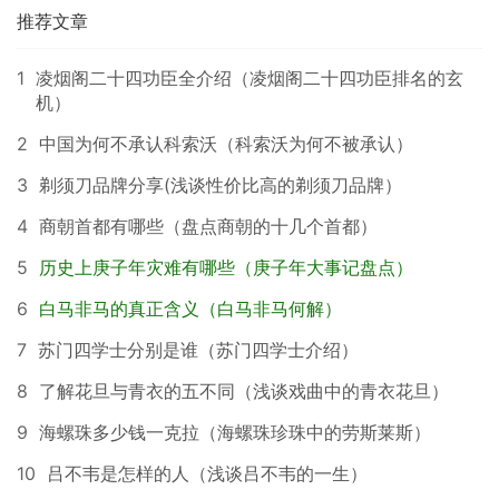
推荐文章
1
凌烟阁二十四功臣全介绍（凌烟阁二十四功臣排名的玄
机）
2
中国为何不承认科索沃（科索沃为何不被承认）
3
剃须刀品牌分享(浅谈性价比高的剃须刀品牌）
4
商朝首都有哪些（盘点商朝的十几个首都）
5
历史上庚子年灾难有哪些（庚子年大事记盘点）
6
白马非马的真正含义（白马非马何解）
7
苏门四学士分别是谁（苏门四学士介绍）
8
了解花旦与青衣的五不同（浅谈戏曲中的青衣花旦）
9
海螺珠多少钱一克拉（海螺珠珍珠中的劳斯莱斯）
10
吕不韦是怎样的人（浅谈吕不韦的一生）