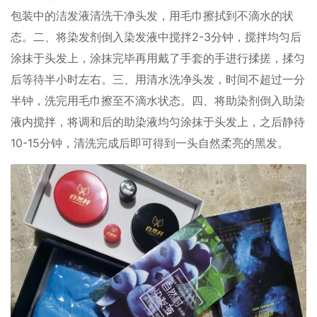
包装中的洁发液清洗干净头发，用毛巾擦拭到不滴水的状
态。二、将染发剂倒入染发液中搅拌2-3分钟，搅拌均匀后
涂抹于头发上，涂抹完毕再用戴了手套的手进行揉搓，揉匀
后等待半小时左右。三、用清水洗净头发，时间不超过一分
半钟，洗完用毛巾擦至不滴水状态。四、将助染剂倒入助染
液内搅拌，将调和后的助染液均匀涂抹于头发上，之后静待
10-15分钟，清洗完成后即可得到一头自然柔亮的黑发。