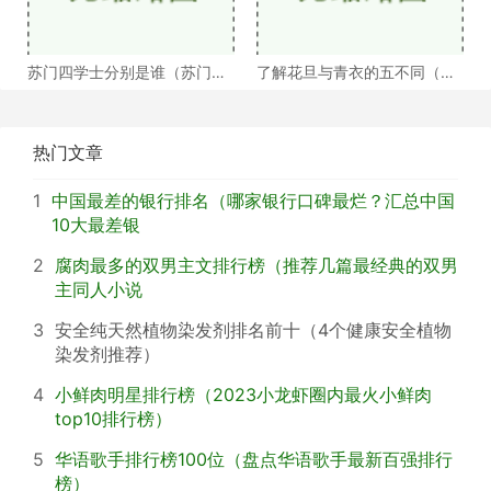
苏门四学士分别是谁（苏门四
了解花旦与青衣的五不同（浅
学士介绍）
谈戏曲中的青衣花
热门文章
1
中国最差的银行排名（哪家银行口碑最烂？汇总中国
10大最差银
2
腐肉最多的双男主文排行榜（推荐几篇最经典的双男
主同人小说
3
安全纯天然植物染发剂排名前十（4个健康安全植物
染发剂推荐）
4
小鲜肉明星排行榜（2023小龙虾圈内最火小鲜肉
top10排行榜）
5
华语歌手排行榜100位（盘点华语歌手最新百强排行
榜）