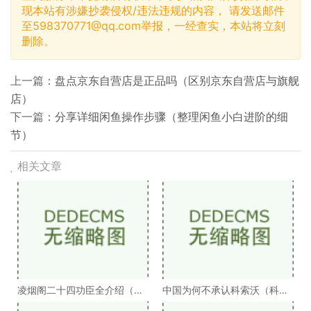
现本站有涉嫌抄袭侵权/违法违规的内容， 请发送邮件
至
598370771@qq.com
举报，一经查实，本站将立刻
删除。
上一篇：
盘点京东自营店是正品吗（区别京东自营店与旗舰
店）
下一篇：
分享详细闲鱼操作步骤（整理闲鱼小白进阶的细
节）
相关文章
凌烟阁二十四功臣全介绍（凌
中国为何不承认科索沃（科索
烟阁二十四功臣排
沃为何不被承认）