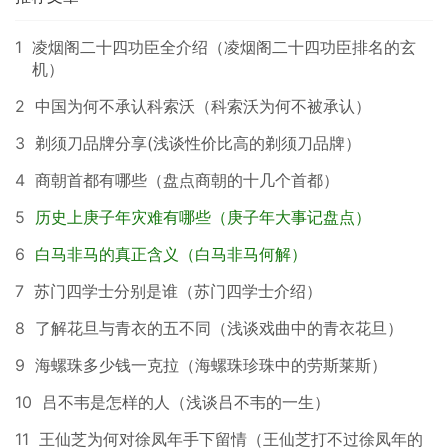
1
凌烟阁二十四功臣全介绍（凌烟阁二十四功臣排名的玄
机）
2
中国为何不承认科索沃（科索沃为何不被承认）
3
剃须刀品牌分享(浅谈性价比高的剃须刀品牌）
4
商朝首都有哪些（盘点商朝的十几个首都）
5
历史上庚子年灾难有哪些（庚子年大事记盘点）
6
白马非马的真正含义（白马非马何解）
7
苏门四学士分别是谁（苏门四学士介绍）
8
了解花旦与青衣的五不同（浅谈戏曲中的青衣花旦）
9
海螺珠多少钱一克拉（海螺珠珍珠中的劳斯莱斯）
10
吕不韦是怎样的人（浅谈吕不韦的一生）
11
王仙芝为何对徐凤年手下留情（王仙芝打不过徐凤年的