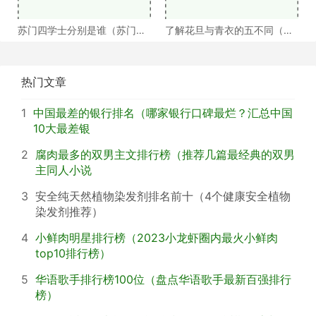
苏门四学士分别是谁（苏门四
了解花旦与青衣的五不同（浅
学士介绍）
谈戏曲中的青衣花
热门文章
1
中国最差的银行排名（哪家银行口碑最烂？汇总中国
10大最差银
2
腐肉最多的双男主文排行榜（推荐几篇最经典的双男
主同人小说
3
安全纯天然植物染发剂排名前十（4个健康安全植物
染发剂推荐）
4
小鲜肉明星排行榜（2023小龙虾圈内最火小鲜肉
top10排行榜）
5
华语歌手排行榜100位（盘点华语歌手最新百强排行
榜）