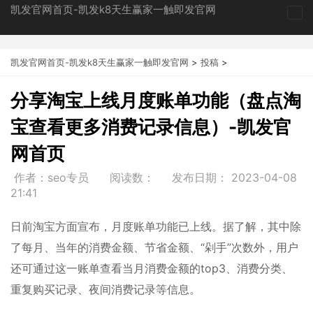
凯发官网首页-凯发k8天生赢家一触即发官网
tog
nav
凯发官网首页-凯发k8天生赢家一触即发官网
>
投稿
>
分享淘宝上线月度账单功能（盘点淘
宝查看更多消费记录信息）-凯发官
网首页
作者：seo专员
阅读数：
发布日期：
2023-04-08
21:41
日前淘宝方面宣布，月度账单功能已上线。据了解，其中除
了每月、当年的消费金额、节省金额、“剁手”次数外，用户
还可通过这一账单查看当月消费金额的top3、消费分类、
重复购买记录、夜间消费记录等信息。