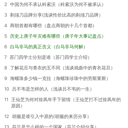
2
中国为何不承认科索沃（科索沃为何不被承认）
3
剃须刀品牌分享(浅谈性价比高的剃须刀品牌）
4
商朝首都有哪些（盘点商朝的十几个首都）
5
历史上庚子年灾难有哪些（庚子年大事记盘点）
6
白马非马的真正含义（白马非马何解）
7
苏门四学士分别是谁（苏门四学士介绍）
8
了解花旦与青衣的五不同（浅谈戏曲中的青衣花旦）
9
海螺珠多少钱一克拉（海螺珠珍珠中的劳斯莱斯）
10
吕不韦是怎样的人（浅谈吕不韦的一生）
11
王仙芝为何对徐凤年手下留情（王仙芝打不过徐凤年的
原因）
12
胡服是谁引入中原的(胡服的来历分享）
13
芬兰是怎么样的一个国家（芬兰介绍分享）