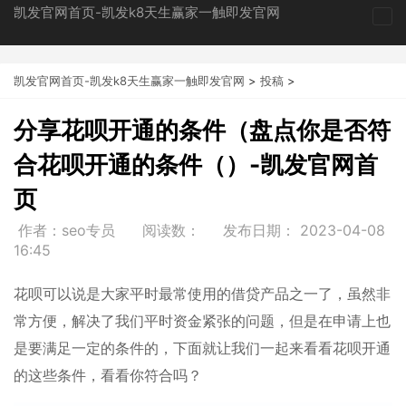
凯发官网首页-凯发k8天生赢家一触即发官网
tog
nav
凯发官网首页-凯发k8天生赢家一触即发官网
>
投稿
>
分享花呗开通的条件（盘点你是否符
合花呗开通的条件（）-凯发官网首
页
作者：seo专员
阅读数：
发布日期：
2023-04-08
16:45
花呗可以说是大家平时最常使用的借贷产品之一了，虽然非
常方便，解决了我们平时资金紧张的问题，但是在申请上也
是要满足一定的条件的，下面就让我们一起来看看花呗开通
的这些条件，看看你符合吗？