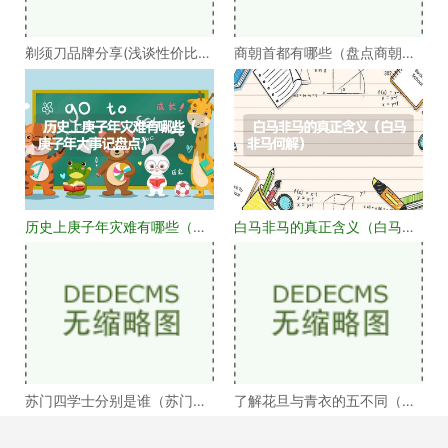
剃须刀品牌分享(浅谈性价比高
商朝首都有哪些（盘点商朝的
的剃须刀品牌）
十几个首都）
历史上庚子年灾难有哪些（庚
白马非马的真正含义（白马非
子年大事记盘点）
马何解）
苏门四学士分别是谁（苏门四
了解花旦与青衣的五不同（浅
学士介绍）
谈戏曲中的青衣花