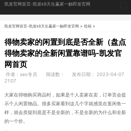
凯发官网首页-凯发k8天生赢家一触即发官网
tog
nav
凯发官网首页-凯发k8天生赢家一触即发官网
>
投稿
>
得物卖家的闲置到底是否全新（盘点
得物卖家的全新闲置靠谱吗-凯发官
网首页
作者：seo专员
阅读数：
发布日期：
2023-04-07
21:07
大家在得物购买商品时，如果是个人卖家在卖，订单页会提
示个人闲置物品。很多买家看到这几个字就感觉在逛闲鱼一
样，就会质疑到底是不是全新的，不是全新的为什么和全新
的一个价。