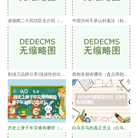
凌烟阁二十四功臣全介绍（凌
中国为何不承认科索沃（科索
烟阁二十四功臣排
沃为何不被承认）
剃须刀品牌分享(浅谈性价比高
商朝首都有哪些（盘点商朝的
的剃须刀品牌）
十几个首都）
历史上庚子年灾难有哪些（庚
白马非马的真正含义（白马非
子年大事记盘点）
马何解）