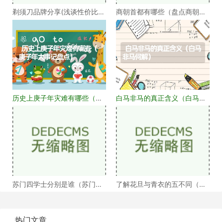
剃须刀品牌分享(浅谈性价比高
商朝首都有哪些（盘点商朝的
的剃须刀品牌）
十几个首都）
历史上庚子年灾难有哪些（庚
白马非马的真正含义（白马非
子年大事记盘点）
马何解）
苏门四学士分别是谁（苏门四
了解花旦与青衣的五不同（浅
学士介绍）
谈戏曲中的青衣花
热门文章