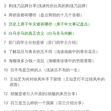
3
剃须刀品牌分享(浅谈性价比高的剃须刀品牌）
4
商朝首都有哪些（盘点商朝的十几个首都）
5
历史上庚子年灾难有哪些（庚子年大事记盘点）
6
白马非马的真正含义（白马非马何解）
7
苏门四学士分别是谁（苏门四学士介绍）
8
了解花旦与青衣的五不同（浅谈戏曲中的青衣花旦）
9
海螺珠多少钱一克拉（海螺珠珍珠中的劳斯莱斯）
10
吕不韦是怎样的人（浅谈吕不韦的一生）
11
王仙芝为何对徐凤年手下留情（王仙芝打不过徐凤年的
原因）
12
胡服是谁引入中原的(胡服的来历分享）
13
芬兰是怎么样的一个国家（芬兰介绍分享）