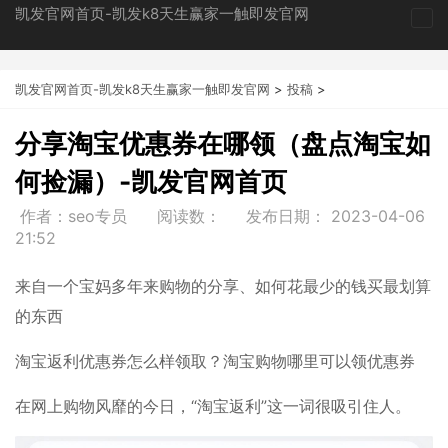
凯发官网首页-凯发k8天生赢家一触即发官网
tog
nav
凯发官网首页-凯发k8天生赢家一触即发官网
>
投稿
>
分享淘宝优惠券在哪领（盘点淘宝如
何捡漏）-凯发官网首页
作者：seo专员
阅读数：
发布日期：
2023-04-06
21:52
来自一个宝妈多年来购物的分享、如何花最少的钱买最划算
的东西
淘宝返利优惠券怎么样领取？淘宝购物哪里可以领优惠券
在网上购物风靡的今日，“淘宝返利”这一词很吸引住人。