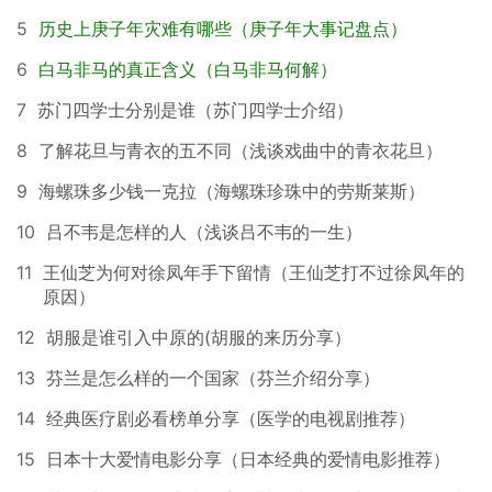
5
历史上庚子年灾难有哪些（庚子年大事记盘点）
6
白马非马的真正含义（白马非马何解）
7
苏门四学士分别是谁（苏门四学士介绍）
8
了解花旦与青衣的五不同（浅谈戏曲中的青衣花旦）
9
海螺珠多少钱一克拉（海螺珠珍珠中的劳斯莱斯）
10
吕不韦是怎样的人（浅谈吕不韦的一生）
11
王仙芝为何对徐凤年手下留情（王仙芝打不过徐凤年的
原因）
12
胡服是谁引入中原的(胡服的来历分享）
13
芬兰是怎么样的一个国家（芬兰介绍分享）
14
经典医疗剧必看榜单分享（医学的电视剧推荐）
15
日本十大爱情电影分享（日本经典的爱情电影推荐）