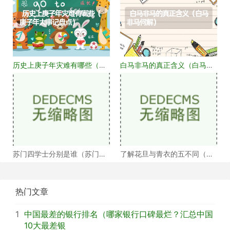
历史上庚子年灾难有哪些（庚
白马非马的真正含义（白马非
子年大事记盘点）
马何解）
苏门四学士分别是谁（苏门四
了解花旦与青衣的五不同（浅
学士介绍）
谈戏曲中的青衣花
热门文章
1
中国最差的银行排名（哪家银行口碑最烂？汇总中国
10大最差银