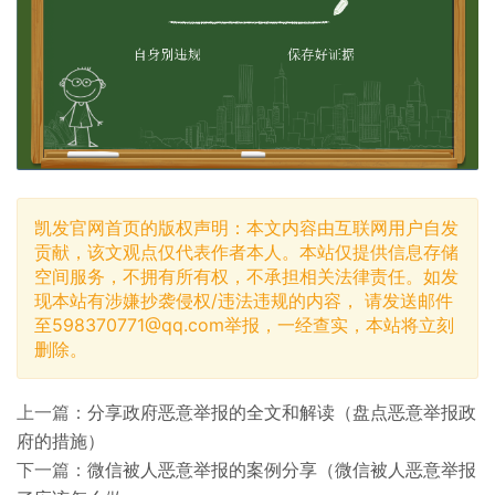
凯发官网首页的版权声明：本文内容由互联网用户自发
贡献，该文观点仅代表作者本人。本站仅提供信息存储
空间服务，不拥有所有权，不承担相关法律责任。如发
现本站有涉嫌抄袭侵权/违法违规的内容， 请发送邮件
至
598370771@qq.com
举报，一经查实，本站将立刻
删除。
上一篇：
分享政府恶意举报的全文和解读（盘点恶意举报政
府的措施）
下一篇：
微信被人恶意举报的案例分享（微信被人恶意举报