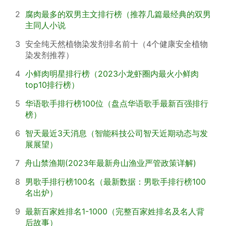
2
腐肉最多的双男主文排行榜（推荐几篇最经典的双男
主同人小说
3
安全纯天然植物染发剂排名前十（4个健康安全植物
染发剂推荐）
4
小鲜肉明星排行榜（2023小龙虾圈内最火小鲜肉
top10排行榜）
5
华语歌手排行榜100位（盘点华语歌手最新百强排行
榜）
6
智天最近3天消息（智能科技公司智天近期动态与发
展展望）
7
舟山禁渔期(2023年最新舟山渔业严管政策详解)
8
男歌手排行榜100名（最新数据：男歌手排行榜100
名出炉）
9
最新百家姓排名1-1000（完整百家姓排名及名人背
后故事）