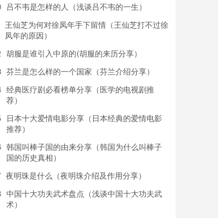
0
吕不韦是怎样的人（浅谈吕不韦的一生）
王仙芝为何对徐凤年手下留情（王仙芝打不过徐
凤年的原因）
2
胡服是谁引入中原的(胡服的来历分享）
3
芬兰是怎么样的一个国家（芬兰介绍分享）
4
经典医疗剧必看榜单分享（医学的电视剧推
荐）
5
日本十大爱情电影分享（日本经典的爱情电影
推荐）
6
韩国叫棒子国的由来分享（韩国为什么叫棒子
国的历史真相）
7
夜明珠是什么（夜明珠介绍及作用分享）
8
中国十大功夫武术盘点（浅谈中国十大功夫武
术）