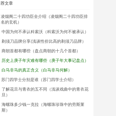
推荐文章
凌烟阁二十四功臣全介绍（凌烟阁二十四功臣排
名的玄机）
中国为何不承认科索沃（科索沃为何不被承认）
剃须刀品牌分享(浅谈性价比高的剃须刀品牌）
商朝首都有哪些（盘点商朝的十几个首都）
历史上庚子年灾难有哪些（庚子年大事记盘点）
白马非马的真正含义（白马非马何解）
苏门四学士分别是谁（苏门四学士介绍）
了解花旦与青衣的五不同（浅谈戏曲中的青衣花
旦）
海螺珠多少钱一克拉（海螺珠珍珠中的劳斯莱
斯）