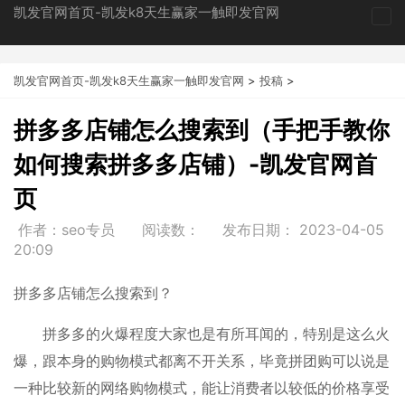
凯发官网首页-凯发k8天生赢家一触即发官网
tog
nav
凯发官网首页-凯发k8天生赢家一触即发官网
>
投稿
>
拼多多店铺怎么搜索到（手把手教你
如何搜索拼多多店铺）-凯发官网首
页
作者：seo专员
阅读数：
发布日期：
2023-04-05
20:09
拼多多店铺怎么搜索到？
拼多多的火爆程度大家也是有所耳闻的，特别是这么火
爆，跟本身的购物模式都离不开关系，毕竟拼团购可以说是
一种比较新的网络购物模式，能让消费者以较低的价格享受