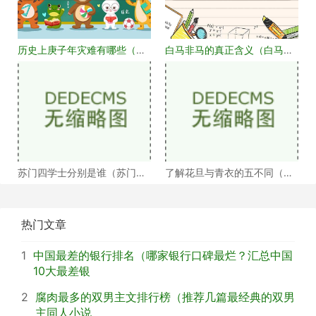
历史上庚子年灾难有哪些（庚
白马非马的真正含义（白马非
子年大事记盘点）
马何解）
苏门四学士分别是谁（苏门四
了解花旦与青衣的五不同（浅
学士介绍）
谈戏曲中的青衣花
热门文章
1
中国最差的银行排名（哪家银行口碑最烂？汇总中国
10大最差银
2
腐肉最多的双男主文排行榜（推荐几篇最经典的双男
主同人小说