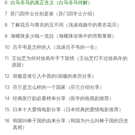
6
白马非马的真正含义（白马非马何解）
7
苏门四学士分别是谁（苏门四学士介绍）
8
了解花旦与青衣的五不同（浅谈戏曲中的青衣花旦）
9
海螺珠多少钱一克拉（海螺珠珍珠中的劳斯莱斯）
10
吕不韦是怎样的人（浅谈吕不韦的一生）
11
王仙芝为何对徐凤年手下留情（王仙芝打不过徐凤年的
原因）
12
胡服是谁引入中原的(胡服的来历分享）
13
芬兰是怎么样的一个国家（芬兰介绍分享）
14
经典医疗剧必看榜单分享（医学的电视剧推荐）
15
日本十大爱情电影分享（日本经典的爱情电影推荐）
16
韩国叫棒子国的由来分享（韩国为什么叫棒子国的历史
真相）