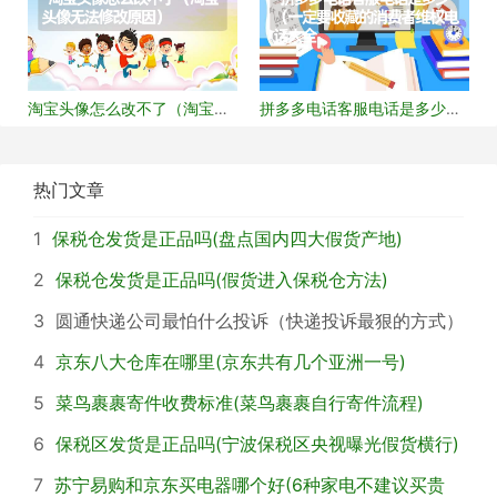
淘宝头像怎么改不了（淘宝头
拼多多电话客服电话是多少
像无法修改原因）
（必收藏的消费者维
热门文章
1
保税仓发货是正品吗(盘点国内四大假货产地)
2
保税仓发货是正品吗(假货进入保税仓方法)
3
圆通快递公司最怕什么投诉（快递投诉最狠的方式）
4
京东八大仓库在哪里(京东共有几个亚洲一号)
5
菜鸟裹裹寄件收费标准(菜鸟裹裹自行寄件流程)
6
保税区发货是正品吗(宁波保税区央视曝光假货横行)
7
苏宁易购和京东买电器哪个好(6种家电不建议买贵