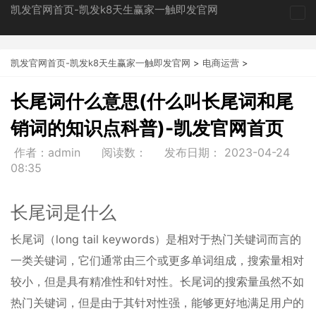
凯发官网首页-凯发k8天生赢家一触即发官网
tog
nav
凯发官网首页-凯发k8天生赢家一触即发官网
>
电商运营
>
长尾词什么意思(什么叫长尾词和尾
销词的知识点科普)-凯发官网首页
作者：admin
阅读数：
发布日期：
2023-04-24
08:35
长尾词是什么
长尾词（long tail keywords）是相对于热门关键词而言的
一类关键词，它们通常由三个或更多单词组成，搜索量相对
较小，但是具有精准性和针对性。长尾词的搜索量虽然不如
热门关键词，但是由于其针对性强，能够更好地满足用户的